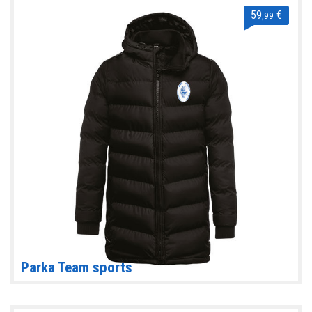
59
€
,99
Parka Team sports