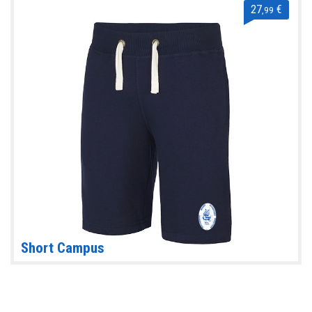
27
€
,99
Short Campus