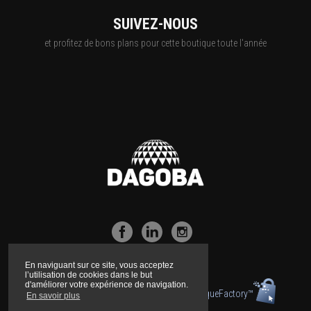
SUIVEZ-NOUS
et profitez de bons plans pour cette boutique toute l'année
En naviguant sur ce site, vous acceptez
l’utilisation de cookies dans le but
d'améliorer votre expérience de navigation.
Boutique propulsée par la technologie
BoutiqueFactory™
En savoir plus