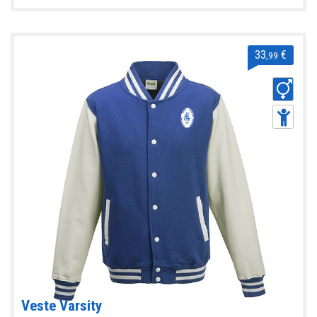
33
€
,99
Veste Varsity