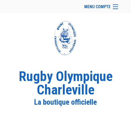
MENU COMPTE
Accueil
Site Web du club
Facebook
Se connecter
Panier (
vide
)
Rugby Olympique
Charleville
La boutique officielle