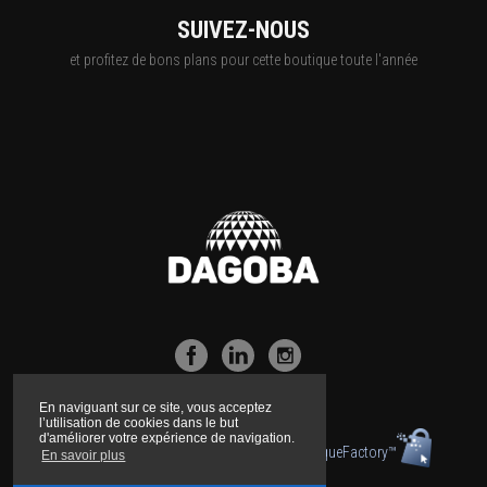
SUIVEZ-NOUS
et profitez de bons plans pour cette boutique toute l'année
En naviguant sur ce site, vous acceptez
l’utilisation de cookies dans le but
d'améliorer votre expérience de navigation.
Boutique propulsée par la technologie
BoutiqueFactory™
En savoir plus