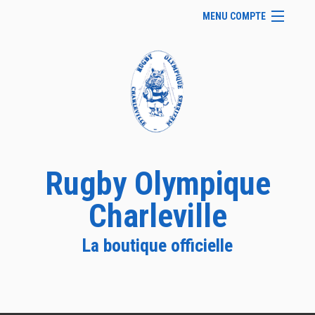
MENU COMPTE
Accueil
Site Web du club
Facebook
Se connecter
Panier (
vide
)
Rugby Olympique
Charleville
La boutique officielle